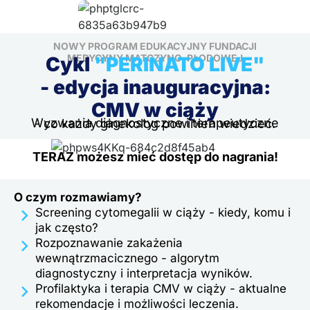
NOWY PROGRAM EDUKACYJNY FUNDACJI
MEDYCYNY MATCZYNO-PŁODOWEJ
Cykl
"PERINATO LIVE"
- edycja inauguracyjna:
CMV w ciąży
Wyzwania diagnostyczne i terapeutyczne
- co każdy ginekolog powinien wiedzieć.
TERAZ możesz mieć dostęp do nagrania!
O czym rozmawiamy?
Screening cytomegalii w ciąży - kiedy, komu i
jak często?
Rozpoznawanie zakażenia
wewnątrzmacicznego - algorytm
diagnostyczny i interpretacja wyników.
Profilaktyka i terapia CMV w ciąży - aktualne
rekomendacje i możliwości leczenia.