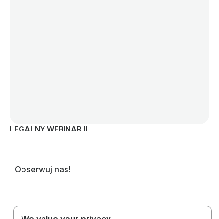
LEGALNY WEBINAR II
LE
Obserwuj nas!
We value your privacy